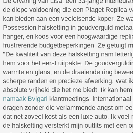
De ervaring van Lisa, een 33-jarige interieurarc
de diepe voldoening die een Piaget Replica van
kan bieden aan een veeleisende koper. Ze was
Possession halsketting in goudverguld metaa
hanger, en koos voor een hoogwaardige repli
frustrerende budgetbeperkingen. Ze getuigt 
"De kwaliteit van deze halsketting nam letterl
hem voor het eerst uitpakte. De goudverguldin
warmte en glans, en de draaiende ring bewee
scherpe randen en precieze afwerking. Wat ik
absolute vrijheid die het me biedt. Ik kan he
namaak Bvlgari
klantmeetings, internationaal
dragen zonder die verlammende angst om een
dat net zoveel kost als een luxe auto. Ik voel
de halsketting versterkt mijn outfits met ee